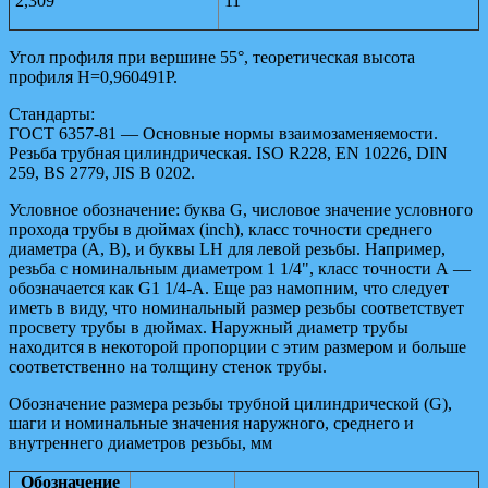
2,309
11
Угол профиля при вершине 55°, теоретическая высота
профиля Н=0,960491Р.
Стандарты:
ГОСТ 6357-81 — Основные нормы взаимозаменяемости.
Резьба трубная цилиндрическая. ISO R228, EN 10226, DIN
259, BS 2779, JIS B 0202.
Условное обозначение: буква G, числовое значение условного
прохода трубы в дюймах (inch), класс точности среднего
диаметра (А, В), и буквы LH для левой резьбы. Например,
резьба с номинальным диаметром 1 1/4", класс точности А —
обозначается как G1 1/4-A. Еще раз намопним, что следует
иметь в виду, что номинальный размер резьбы соответствует
просвету трубы в дюймах. Наружный диаметр трубы
находится в некоторой пропорции с этим размером и больше
соответственно на толщину стенок трубы.
Обозначение размера резьбы трубной цилиндрической (G),
шаги и номинальные значения наружного, среднего и
внутреннего диаметров резьбы, мм
Обозначение