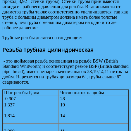
проход, 3,92 - стенки трубы). Стенки трубы принимаются
исходя из рабочего давления для резьбы. В зависимости от
диаметра трубы также соответственно увеличиваются, так как
труба с большим диаметром должна иметь более толстые
стенки, чем труба с меньшим диматером на одно и то же
рабочее давление.
Трубные резьбы делятся на следующие:
Резьба трубная цилиндрическая
- это дюймовая резьба основанная на резьбе BSW (British
Standard Whitworth) и соответствует резьбе BSP (British standard
pipe thread), имеет четыре значения шагов 28,19,14,11 ниток на
дюйм. Нарезается на трубах до размера 6", трубы свыше 6"
свариваются.
Шаг резьбы Р, мм
Число ниток на дюйм
0.907
28
1,337
19
1,814
14