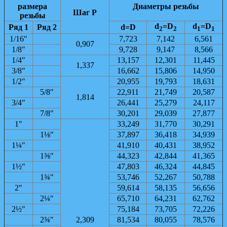
размера
Диаметры резьбы
Шаг Р
резьбы
d
=D
d
=D
Ряд 1
Ряд 2
d=D
2
2
1
1
1/16"
7,723
7,142
6,561
0,907
1/8"
9,728
9,147
8,566
1/4"
13,157
12,301
11,445
1,337
3/8"
16,662
15,806
14,950
1/2"
20,955
19,793
18,631
5/8"
22,911
21,749
20,587
1,814
3/4"
26,441
25,279
24,117
7/8"
30,201
29,0З9
27,877
1"
33,249
31,770
30,291
1⅛"
37,897
36,418
34,939
1¼"
41,910
40,431
38,952
1⅜"
44,323
42,844
41,365
1½"
47,803
46,324
44,845
1¾"
53,746
52,267
50,788
2"
59,614
58,135
56,656
2¼"
65,710
64,231
62,762
2½"
75,184
73,705
72,226
2¾"
2,309
81,534
80,055
78,576