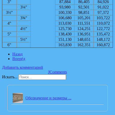
3"
87,884
86,405
84,926
3¼"
93,980
92,501
91,022
3½"
100,330
98,851
97,372
3¾"
106,680
105,201
103,722
4"
113,030
111,551
110,072
4½"
125,730
124,251
122,772
5"
138,430
136,951
135,472
5½"
151,130
148,651
148,172
6"
163,830
162,351
160,872
Назад
Вперёд
Добавить комментарий
JComments
Искать...
Обозначение и размеры ...